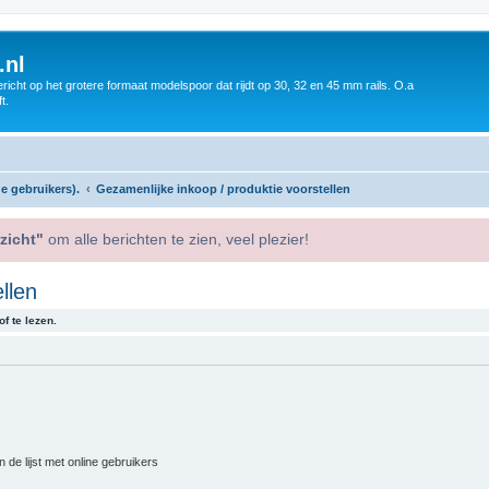
.nl
icht op het grotere formaat modelspoor dat rijdt op 30, 32 en 45 mm rails. O.a
t.
e gebruikers).
Gezamenlijke inkoop / produktie voorstellen
zicht"
om alle berichten te zien, veel plezier!
llen
f te lezen.
 de lijst met online gebruikers