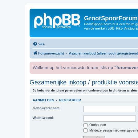
GrootSpoorForum
GrootSpoorForum.nl is een forum ger
van de merken LGB, Piko, Aristocraf
V&A
Forumoverzicht
Vraag en aanbod (alleen voor geregistreerd
Welkom op het vernieuwde forum, klik op
"forumover
Gezamenlijke inkoop / produktie voorste
Je hebt niet de juiste permissies om onderwerpen in dit forum te zien o
AANMELDEN
•
REGISTREER
Gebruikersnaam:
Wachtwoord:
Onthouden
Mij deze sessie niet weergeven in