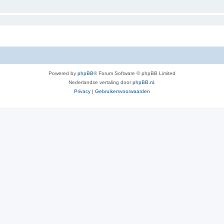
Powered by
phpBB
® Forum Software © phpBB Limited
Nederlandse vertaling door
phpBB.nl
.
Privacy
|
Gebruikersvoorwaarden