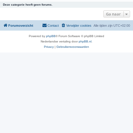
Deze categorie heeft geen forums.
Ga naar
Forumoverzicht
Contact
Verwijder cookies
Alle tijden zijn
UTC+02:00
Powered by
phpBB
® Forum Software © phpBB Limited
Nederlandse vertaling door
phpBB.nl
.
Privacy
|
Gebruikersvoorwaarden