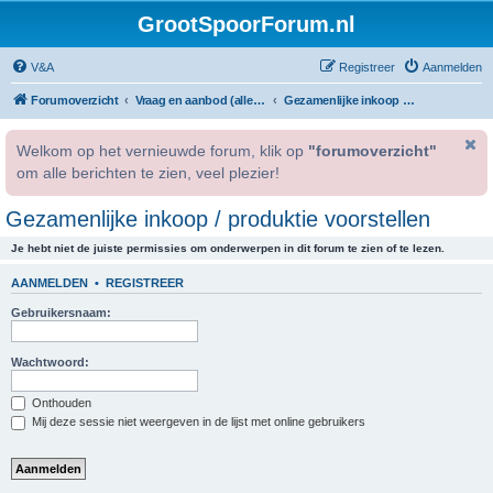
GrootSpoorForum.nl
V&A
Registreer
Aanmelden
Forumoverzicht
Vraag en aanbod (alleen voor geregistreerde gebruikers).
Gezamenlijke inkoop / produktie voorstellen
Welkom op het vernieuwde forum, klik op
"forumoverzicht"
om alle berichten te zien, veel plezier!
Gezamenlijke inkoop / produktie voorstellen
Je hebt niet de juiste permissies om onderwerpen in dit forum te zien of te lezen.
AANMELDEN
•
REGISTREER
Gebruikersnaam:
Wachtwoord:
Onthouden
Mij deze sessie niet weergeven in de lijst met online gebruikers