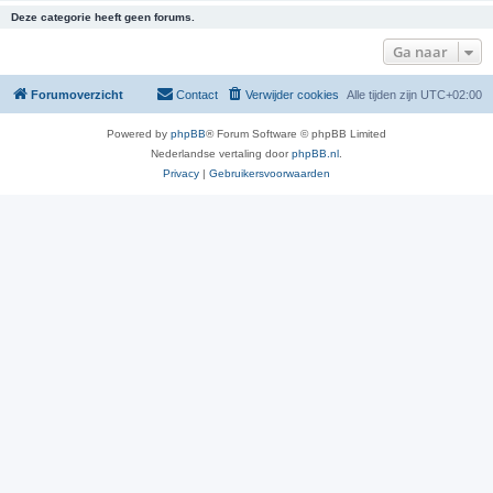
Deze categorie heeft geen forums.
Ga naar
Forumoverzicht
Contact
Verwijder cookies
Alle tijden zijn
UTC+02:00
Powered by
phpBB
® Forum Software © phpBB Limited
Nederlandse vertaling door
phpBB.nl
.
Privacy
|
Gebruikersvoorwaarden