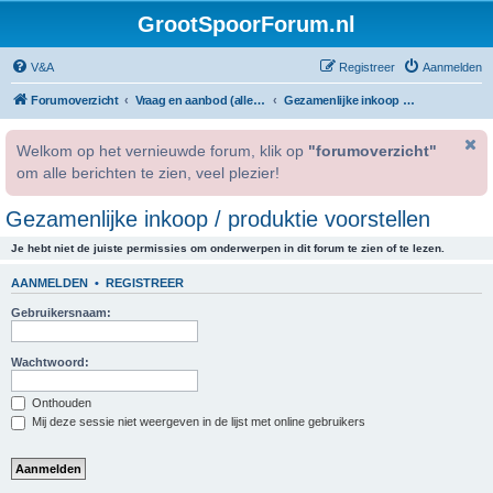
GrootSpoorForum.nl
V&A
Registreer
Aanmelden
Forumoverzicht
Vraag en aanbod (alleen voor geregistreerde gebruikers).
Gezamenlijke inkoop / produktie voorstellen
Welkom op het vernieuwde forum, klik op
"forumoverzicht"
om alle berichten te zien, veel plezier!
Gezamenlijke inkoop / produktie voorstellen
Je hebt niet de juiste permissies om onderwerpen in dit forum te zien of te lezen.
AANMELDEN
•
REGISTREER
Gebruikersnaam:
Wachtwoord:
Onthouden
Mij deze sessie niet weergeven in de lijst met online gebruikers