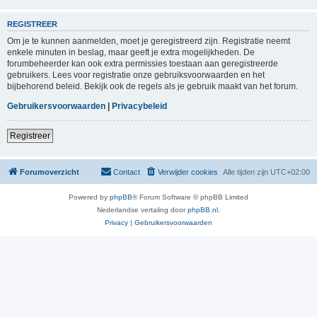
REGISTREER
Om je te kunnen aanmelden, moet je geregistreerd zijn. Registratie neemt
enkele minuten in beslag, maar geeft je extra mogelijkheden. De
forumbeheerder kan ook extra permissies toestaan aan geregistreerde
gebruikers. Lees voor registratie onze gebruiksvoorwaarden en het
bijbehorend beleid. Bekijk ook de regels als je gebruik maakt van het forum.
Gebruikersvoorwaarden
|
Privacybeleid
Registreer
Forumoverzicht
Contact
Verwijder cookies
Alle tijden zijn
UTC+02:00
Powered by
phpBB
® Forum Software © phpBB Limited
Nederlandse vertaling door
phpBB.nl
.
Privacy
|
Gebruikersvoorwaarden