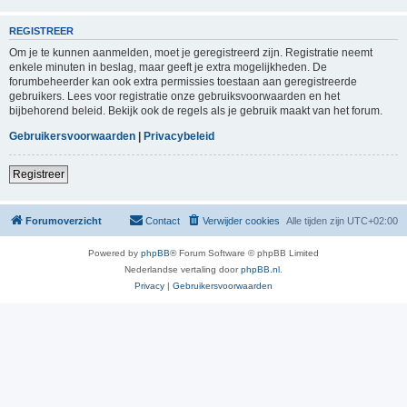
REGISTREER
Om je te kunnen aanmelden, moet je geregistreerd zijn. Registratie neemt
enkele minuten in beslag, maar geeft je extra mogelijkheden. De
forumbeheerder kan ook extra permissies toestaan aan geregistreerde
gebruikers. Lees voor registratie onze gebruiksvoorwaarden en het
bijbehorend beleid. Bekijk ook de regels als je gebruik maakt van het forum.
Gebruikersvoorwaarden
|
Privacybeleid
Registreer
Forumoverzicht
Contact
Verwijder cookies
Alle tijden zijn
UTC+02:00
Powered by
phpBB
® Forum Software © phpBB Limited
Nederlandse vertaling door
phpBB.nl
.
Privacy
|
Gebruikersvoorwaarden