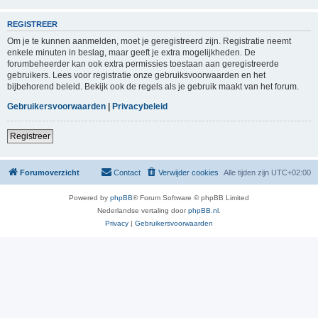
REGISTREER
Om je te kunnen aanmelden, moet je geregistreerd zijn. Registratie neemt
enkele minuten in beslag, maar geeft je extra mogelijkheden. De
forumbeheerder kan ook extra permissies toestaan aan geregistreerde
gebruikers. Lees voor registratie onze gebruiksvoorwaarden en het
bijbehorend beleid. Bekijk ook de regels als je gebruik maakt van het forum.
Gebruikersvoorwaarden
|
Privacybeleid
Registreer
Forumoverzicht
Contact
Verwijder cookies
Alle tijden zijn
UTC+02:00
Powered by
phpBB
® Forum Software © phpBB Limited
Nederlandse vertaling door
phpBB.nl
.
Privacy
|
Gebruikersvoorwaarden