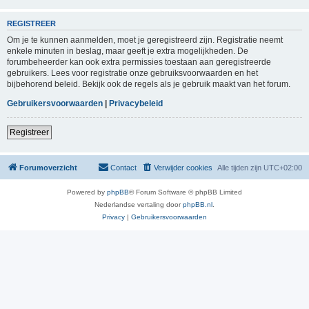
REGISTREER
Om je te kunnen aanmelden, moet je geregistreerd zijn. Registratie neemt
enkele minuten in beslag, maar geeft je extra mogelijkheden. De
forumbeheerder kan ook extra permissies toestaan aan geregistreerde
gebruikers. Lees voor registratie onze gebruiksvoorwaarden en het
bijbehorend beleid. Bekijk ook de regels als je gebruik maakt van het forum.
Gebruikersvoorwaarden
|
Privacybeleid
Registreer
Forumoverzicht
Contact
Verwijder cookies
Alle tijden zijn
UTC+02:00
Powered by
phpBB
® Forum Software © phpBB Limited
Nederlandse vertaling door
phpBB.nl
.
Privacy
|
Gebruikersvoorwaarden