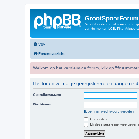
GrootSpoorForum
GrootSpoorForum.nl is een forum ger
van de merken LGB, Piko, Aristocraf
V&A
Forumoverzicht
Welkom op het vernieuwde forum, klik op
"forumover
Het forum wil dat je geregistreerd en aangemeld
Gebruikersnaam:
Wachtwoord:
Ik ben mijn wachtwoord vergeten
Onthouden
Mij deze sessie niet weergeven in