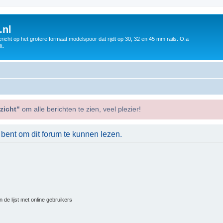
.nl
icht op het grotere formaat modelspoor dat rijdt op 30, 32 en 45 mm rails. O.a
t.
zicht"
om alle berichten te zien, veel plezier!
 bent om dit forum te kunnen lezen.
 de lijst met online gebruikers