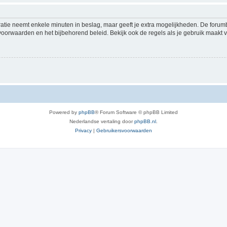
ratie neemt enkele minuten in beslag, maar geeft je extra mogelijkheden. De foru
voorwaarden en het bijbehorend beleid. Bekijk ook de regels als je gebruik maakt v
Powered by
phpBB
® Forum Software © phpBB Limited
Nederlandse vertaling door
phpBB.nl
.
Privacy
|
Gebruikersvoorwaarden