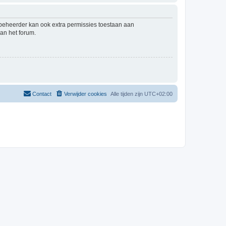
mbeheerder kan ook extra permissies toestaan aan
an het forum.
Contact
Verwijder cookies
Alle tijden zijn
UTC+02:00