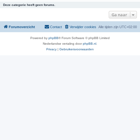
Deze categorie heeft geen forums.
Ga naar
Forumoverzicht
Contact
Verwijder cookies
Alle tijden zijn
UTC+02:00
Powered by
phpBB
® Forum Software © phpBB Limited
Nederlandse vertaling door
phpBB.nl
.
Privacy
|
Gebruikersvoorwaarden