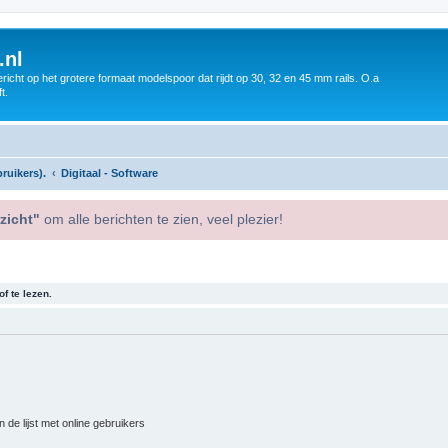
.nl
icht op het grotere formaat modelspoor dat rijdt op 30, 32 en 45 mm rails. O.a
t.
ruikers).
Digitaal - Software
zicht"
om alle berichten te zien, veel plezier!
f te lezen.
 de lijst met online gebruikers