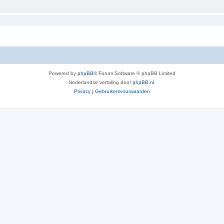
Powered by
phpBB
® Forum Software © phpBB Limited
Nederlandse vertaling door
phpBB.nl
.
Privacy
|
Gebruikersvoorwaarden