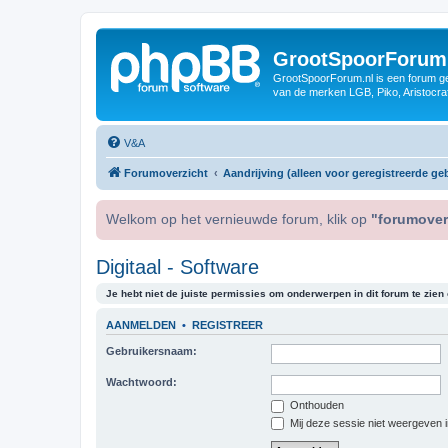
GrootSpoorForum
GrootSpoorForum.nl is een forum ger
van de merken LGB, Piko, Aristocraf
V&A
Forumoverzicht
Aandrijving (alleen voor geregistreerde geb
Welkom op het vernieuwde forum, klik op
"forumover
Digitaal - Software
Je hebt niet de juiste permissies om onderwerpen in dit forum te zien o
AANMELDEN
•
REGISTREER
Gebruikersnaam:
Wachtwoord:
Onthouden
Mij deze sessie niet weergeven in