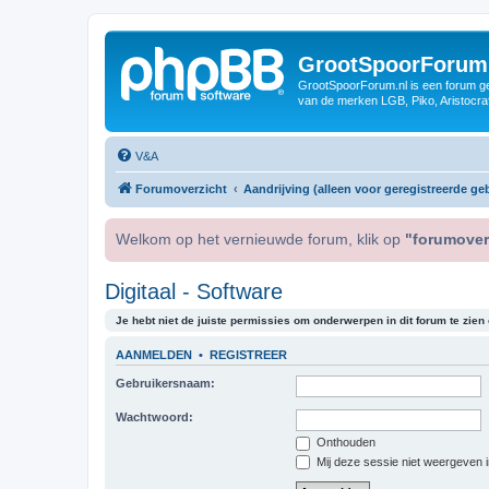
GrootSpoorForum
GrootSpoorForum.nl is een forum ger
van de merken LGB, Piko, Aristocraf
V&A
Forumoverzicht
Aandrijving (alleen voor geregistreerde geb
Welkom op het vernieuwde forum, klik op
"forumover
Digitaal - Software
Je hebt niet de juiste permissies om onderwerpen in dit forum te zien o
AANMELDEN
•
REGISTREER
Gebruikersnaam:
Wachtwoord:
Onthouden
Mij deze sessie niet weergeven in