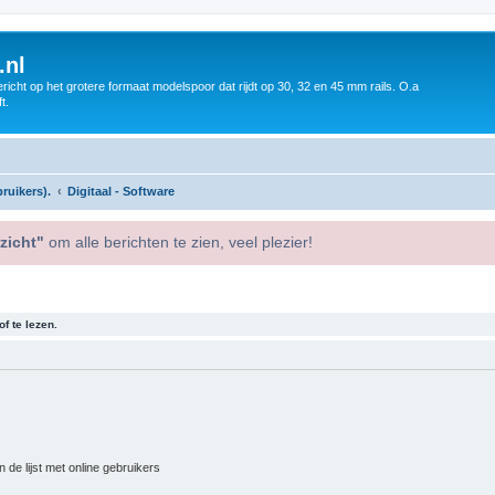
.nl
icht op het grotere formaat modelspoor dat rijdt op 30, 32 en 45 mm rails. O.a
t.
ruikers).
Digitaal - Software
zicht"
om alle berichten te zien, veel plezier!
f te lezen.
 de lijst met online gebruikers