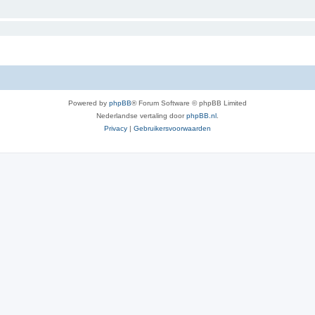
Powered by
phpBB
® Forum Software © phpBB Limited
Nederlandse vertaling door
phpBB.nl
.
Privacy
|
Gebruikersvoorwaarden