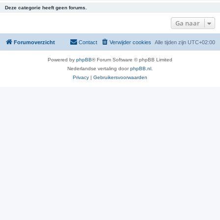
Deze categorie heeft geen forums.
Ga naar
Forumoverzicht
Contact
Verwijder cookies
Alle tijden zijn
UTC+02:00
Powered by
phpBB
® Forum Software © phpBB Limited
Nederlandse vertaling door
phpBB.nl
.
Privacy
|
Gebruikersvoorwaarden