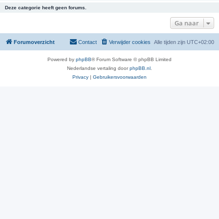
Deze categorie heeft geen forums.
Ga naar
Forumoverzicht
Contact
Verwijder cookies
Alle tijden zijn
UTC+02:00
Powered by
phpBB
® Forum Software © phpBB Limited
Nederlandse vertaling door
phpBB.nl
.
Privacy
|
Gebruikersvoorwaarden