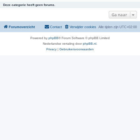
Deze categorie heeft geen forums.
Ga naar
Forumoverzicht
Contact
Verwijder cookies
Alle tijden zijn
UTC+02:00
Powered by
phpBB
® Forum Software © phpBB Limited
Nederlandse vertaling door
phpBB.nl
.
Privacy
|
Gebruikersvoorwaarden