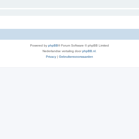
Powered by
phpBB
® Forum Software © phpBB Limited
Nederlandse vertaling door
phpBB.nl
.
Privacy
|
Gebruikersvoorwaarden