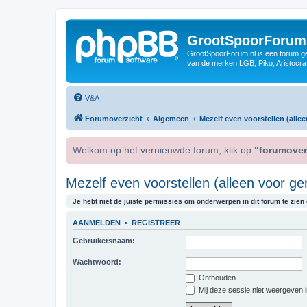
GrootSpoorForum
GrootSpoorForum.nl is een forum ger
van de merken LGB, Piko, Aristocraf
V&A
Forumoverzicht
Algemeen
Mezelf even voorstellen (allee
Welkom op het vernieuwde forum, klik op
"forumover
Mezelf even voorstellen (alleen voor ge
Je hebt niet de juiste permissies om onderwerpen in dit forum te zien o
AANMELDEN
•
REGISTREER
Gebruikersnaam:
Wachtwoord:
Onthouden
Mij deze sessie niet weergeven in