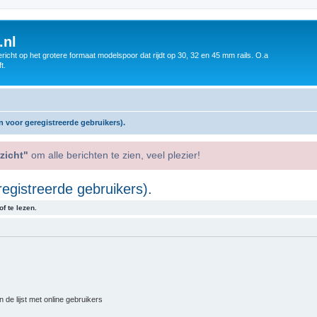
.nl
icht op het grotere formaat modelspoor dat rijdt op 30, 32 en 45 mm rails. O.a
t.
n voor geregistreerde gebruikers).
zicht"
om alle berichten te zien, veel plezier!
registreerde gebruikers).
f te lezen.
 de lijst met online gebruikers