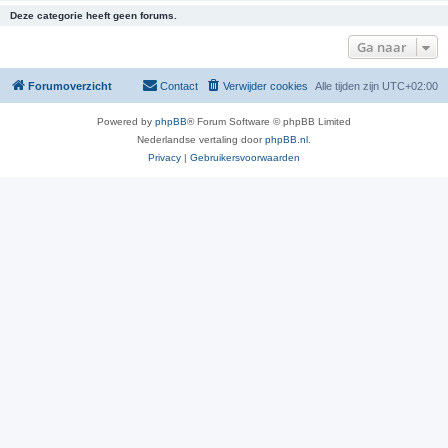
Deze categorie heeft geen forums.
Ga naar
Forumoverzicht
Contact
Verwijder cookies
Alle tijden zijn
UTC+02:00
Powered by
phpBB
® Forum Software © phpBB Limited
Nederlandse vertaling door
phpBB.nl
.
Privacy
|
Gebruikersvoorwaarden