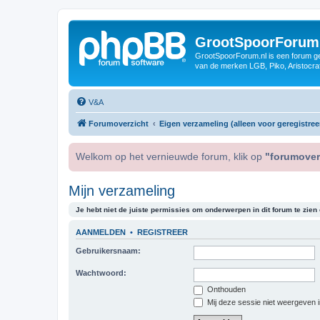
GrootSpoorForum
GrootSpoorForum.nl is een forum ger
van de merken LGB, Piko, Aristocraf
V&A
Forumoverzicht
Eigen verzameling (alleen voor geregistree
Welkom op het vernieuwde forum, klik op
"forumover
Mijn verzameling
Je hebt niet de juiste permissies om onderwerpen in dit forum te zien o
AANMELDEN
•
REGISTREER
Gebruikersnaam:
Wachtwoord:
Onthouden
Mij deze sessie niet weergeven in