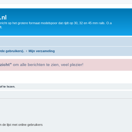
.nl
icht op het grotere formaat modelspoor dat rijdt op 30, 32 en 45 mm rails. O.a
t.
rde gebruikers).
Mijn verzameling
zicht"
om alle berichten te zien, veel plezier!
f te lezen.
 de lijst met online gebruikers