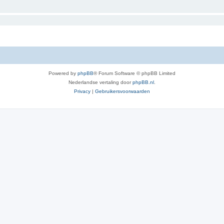
Powered by
phpBB
® Forum Software © phpBB Limited
Nederlandse vertaling door
phpBB.nl
.
Privacy
|
Gebruikersvoorwaarden