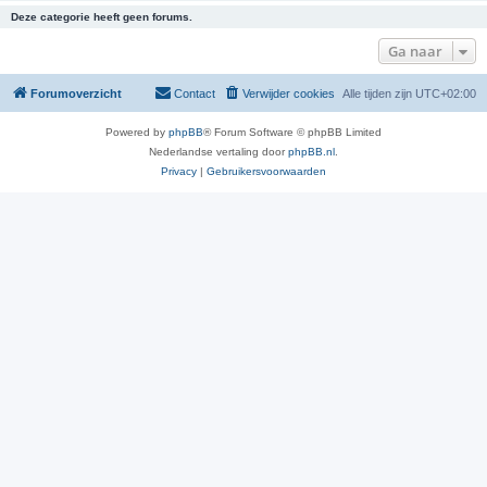
Deze categorie heeft geen forums.
Ga naar
Forumoverzicht
Contact
Verwijder cookies
Alle tijden zijn
UTC+02:00
Powered by
phpBB
® Forum Software © phpBB Limited
Nederlandse vertaling door
phpBB.nl
.
Privacy
|
Gebruikersvoorwaarden