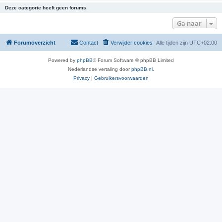
Deze categorie heeft geen forums.
Ga naar
Forumoverzicht
Contact
Verwijder cookies
Alle tijden zijn
UTC+02:00
Powered by
phpBB
® Forum Software © phpBB Limited
Nederlandse vertaling door
phpBB.nl
.
Privacy
|
Gebruikersvoorwaarden