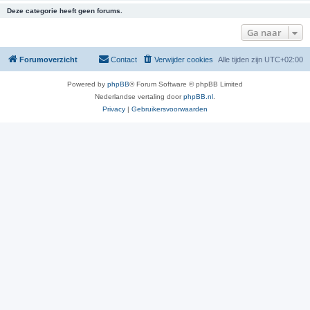
Deze categorie heeft geen forums.
Ga naar
Forumoverzicht
Contact
Verwijder cookies
Alle tijden zijn
UTC+02:00
Powered by
phpBB
® Forum Software © phpBB Limited
Nederlandse vertaling door
phpBB.nl
.
Privacy
|
Gebruikersvoorwaarden