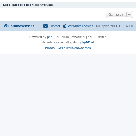
Deze categorie heeft geen forums.
Ga naar
Forumoverzicht
Contact
Verwijder cookies
Alle tijden zijn
UTC+02:00
Powered by
phpBB
® Forum Software © phpBB Limited
Nederlandse vertaling door
phpBB.nl
.
Privacy
|
Gebruikersvoorwaarden