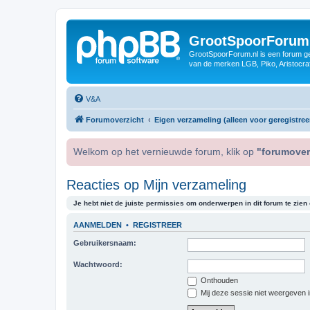
GrootSpoorForum
GrootSpoorForum.nl is een forum ger
van de merken LGB, Piko, Aristocraf
V&A
Forumoverzicht
Eigen verzameling (alleen voor geregistree
Welkom op het vernieuwde forum, klik op
"forumover
Reacties op Mijn verzameling
Je hebt niet de juiste permissies om onderwerpen in dit forum te zien o
AANMELDEN
•
REGISTREER
Gebruikersnaam:
Wachtwoord:
Onthouden
Mij deze sessie niet weergeven in