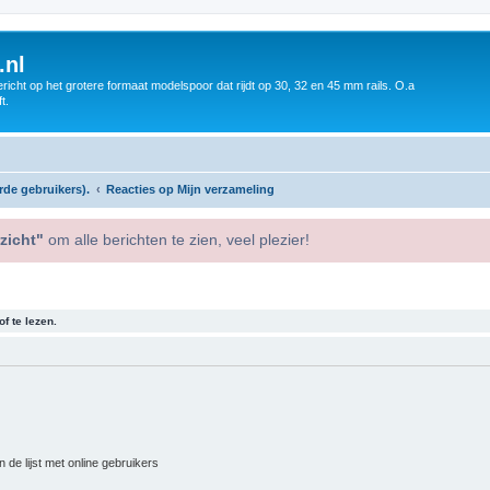
.nl
icht op het grotere formaat modelspoor dat rijdt op 30, 32 en 45 mm rails. O.a
t.
rde gebruikers).
Reacties op Mijn verzameling
zicht"
om alle berichten te zien, veel plezier!
f te lezen.
 de lijst met online gebruikers