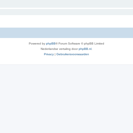
Powered by
phpBB
® Forum Software © phpBB Limited
Nederlandse vertaling door
phpBB.nl
.
Privacy
|
Gebruikersvoorwaarden