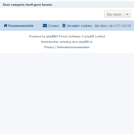
Deze categorie heeft geen forums.
Ga naar
Forumoverzicht
Contact
Verwijder cookies
Alle tijden zijn
UTC+02:00
Powered by
phpBB
® Forum Software © phpBB Limited
Nederlandse vertaling door
phpBB.nl
.
Privacy
|
Gebruikersvoorwaarden