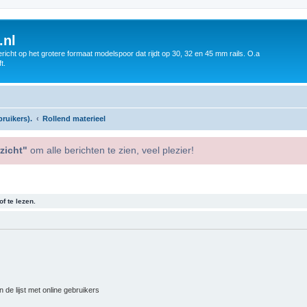
.nl
icht op het grotere formaat modelspoor dat rijdt op 30, 32 en 45 mm rails. O.a
t.
ruikers).
Rollend materieel
zicht"
om alle berichten te zien, veel plezier!
f te lezen.
 de lijst met online gebruikers