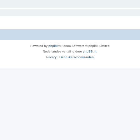
Powered by
phpBB
® Forum Software © phpBB Limited
Nederlandse vertaling door
phpBB.nl
.
Privacy
|
Gebruikersvoorwaarden