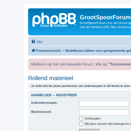
GrootSpoorForum
GrootSpoorForum.nl is een forum ger
van de merken LGB, Piko, Aristocraf
V&A
Forumoverzicht
Modelbouw (alleen voor geregistreerde geb
Welkom op het vernieuwde forum, klik op
"forumover
Rollend materieel
Je hebt niet de juiste permissies om onderwerpen in dit forum te zien o
AANMELDEN
•
REGISTREER
Gebruikersnaam:
Wachtwoord:
Onthouden
Mij deze sessie niet weergeven in