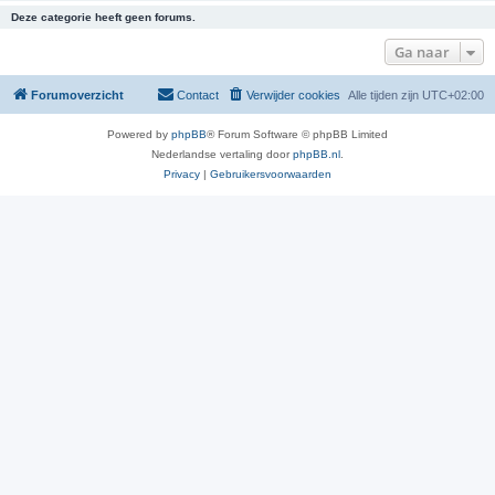
Deze categorie heeft geen forums.
Ga naar
Forumoverzicht
Contact
Verwijder cookies
Alle tijden zijn
UTC+02:00
Powered by
phpBB
® Forum Software © phpBB Limited
Nederlandse vertaling door
phpBB.nl
.
Privacy
|
Gebruikersvoorwaarden