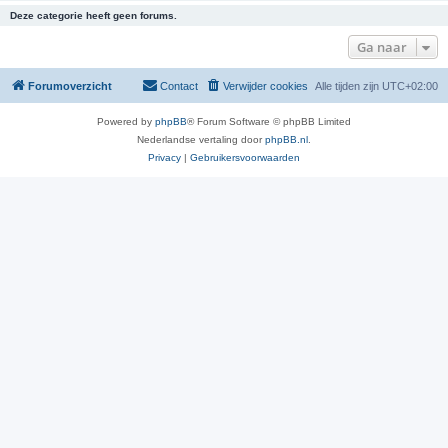
Deze categorie heeft geen forums.
Ga naar
Forumoverzicht
Contact
Verwijder cookies
Alle tijden zijn
UTC+02:00
Powered by
phpBB
® Forum Software © phpBB Limited
Nederlandse vertaling door
phpBB.nl
.
Privacy
|
Gebruikersvoorwaarden