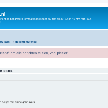
.nl
icht op het grotere formaat modelspoor dat rijdt op 30, 32 en 45 mm rails. O.a
t.
ruikers).
Rollend materieel
zicht"
om alle berichten te zien, veel plezier!
f te lezen.
 de lijst met online gebruikers