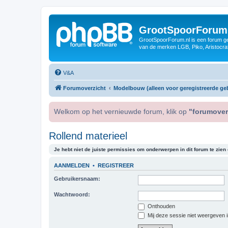
GrootSpoorForum
GrootSpoorForum.nl is een forum ger
van de merken LGB, Piko, Aristocraf
V&A
Forumoverzicht
Modelbouw (alleen voor geregistreerde geb
Welkom op het vernieuwde forum, klik op
"forumover
Rollend materieel
Je hebt niet de juiste permissies om onderwerpen in dit forum te zien o
AANMELDEN
•
REGISTREER
Gebruikersnaam:
Wachtwoord:
Onthouden
Mij deze sessie niet weergeven in