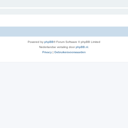
Powered by
phpBB
® Forum Software © phpBB Limited
Nederlandse vertaling door
phpBB.nl
.
Privacy
|
Gebruikersvoorwaarden