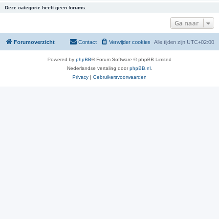
Deze categorie heeft geen forums.
Ga naar
Forumoverzicht
Contact
Verwijder cookies
Alle tijden zijn
UTC+02:00
Powered by
phpBB
® Forum Software © phpBB Limited
Nederlandse vertaling door
phpBB.nl
.
Privacy
|
Gebruikersvoorwaarden