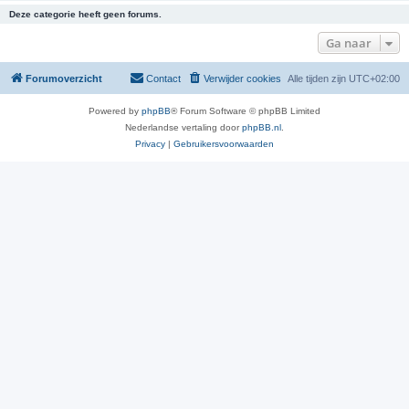
Deze categorie heeft geen forums.
Ga naar
Forumoverzicht
Contact
Verwijder cookies
Alle tijden zijn
UTC+02:00
Powered by
phpBB
® Forum Software © phpBB Limited
Nederlandse vertaling door
phpBB.nl
.
Privacy
|
Gebruikersvoorwaarden