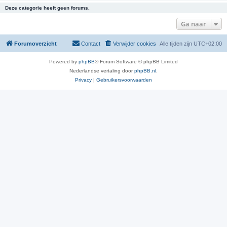
Deze categorie heeft geen forums.
Ga naar
Forumoverzicht
Contact
Verwijder cookies
Alle tijden zijn
UTC+02:00
Powered by
phpBB
® Forum Software © phpBB Limited
Nederlandse vertaling door
phpBB.nl
.
Privacy
|
Gebruikersvoorwaarden