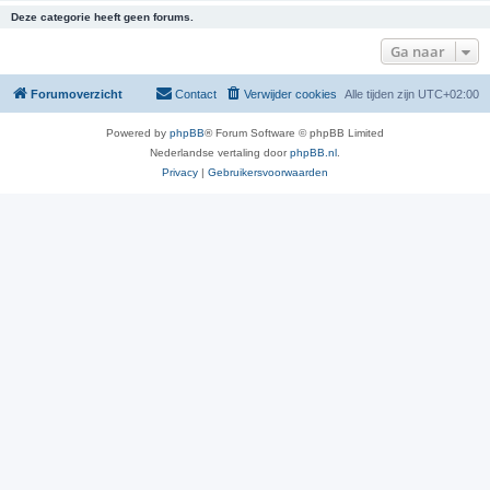
Deze categorie heeft geen forums.
Ga naar
Forumoverzicht
Contact
Verwijder cookies
Alle tijden zijn
UTC+02:00
Powered by
phpBB
® Forum Software © phpBB Limited
Nederlandse vertaling door
phpBB.nl
.
Privacy
|
Gebruikersvoorwaarden