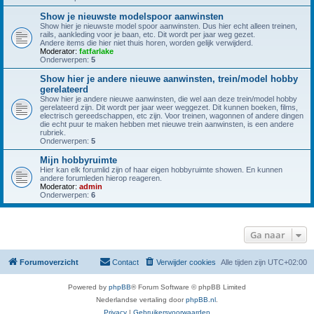
Show je nieuwste modelspoor aanwinsten
Show hier je nieuwste model spoor aanwinsten. Dus hier echt alleen treinen,
rails, aankleding voor je baan, etc. Dit wordt per jaar weg gezet.
Andere items die hier niet thuis horen, worden gelijk verwijderd.
Moderator:
fatfarlake
Onderwerpen:
5
Show hier je andere nieuwe aanwinsten, trein/model hobby
gerelateerd
Show hier je andere nieuwe aanwinsten, die wel aan deze trein/model hobby
gerelateerd zijn. Dit wordt per jaar weer weggezet. Dit kunnen boeken, films,
electrisch gereedschappen, etc zijn. Voor treinen, wagonnen of andere dingen
die echt puur te maken hebben met nieuwe trein aanwinsten, is een andere
rubriek.
Onderwerpen:
5
Mijn hobbyruimte
Hier kan elk forumlid zijn of haar eigen hobbyruimte showen. En kunnen
andere forumleden hierop reageren.
Moderator:
admin
Onderwerpen:
6
Ga naar
Forumoverzicht
Contact
Verwijder cookies
Alle tijden zijn
UTC+02:00
Powered by
phpBB
® Forum Software © phpBB Limited
Nederlandse vertaling door
phpBB.nl
.
Privacy
|
Gebruikersvoorwaarden