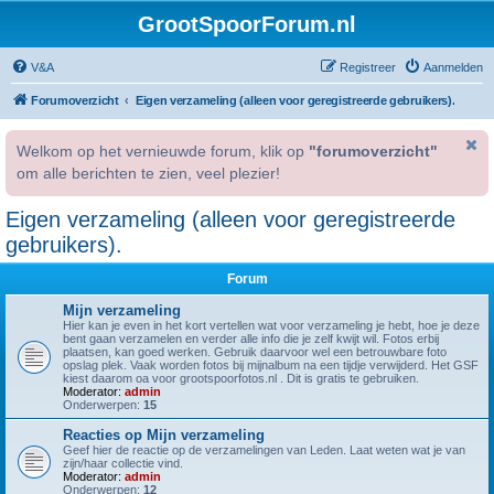
GrootSpoorForum.nl
V&A
Registreer
Aanmelden
Forumoverzicht
Eigen verzameling (alleen voor geregistreerde gebruikers).
Welkom op het vernieuwde forum, klik op
"forumoverzicht"
om alle berichten te zien, veel plezier!
Eigen verzameling (alleen voor geregistreerde
gebruikers).
Forum
Mijn verzameling
Hier kan je even in het kort vertellen wat voor verzameling je hebt, hoe je deze
bent gaan verzamelen en verder alle info die je zelf kwijt wil. Fotos erbij
plaatsen, kan goed werken. Gebruik daarvoor wel een betrouwbare foto
opslag plek. Vaak worden fotos bij mijnalbum na een tijdje verwijderd. Het GSF
kiest daarom oa voor grootspoorfotos.nl . Dit is gratis te gebruiken.
Moderator:
admin
Onderwerpen:
15
Reacties op Mijn verzameling
Geef hier de reactie op de verzamelingen van Leden. Laat weten wat je van
zijn/haar collectie vind.
Moderator:
admin
Onderwerpen:
12