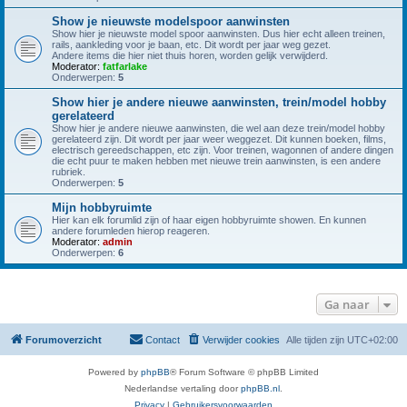
Show je nieuwste modelspoor aanwinsten
Show hier je nieuwste model spoor aanwinsten. Dus hier echt alleen treinen,
rails, aankleding voor je baan, etc. Dit wordt per jaar weg gezet.
Andere items die hier niet thuis horen, worden gelijk verwijderd.
Moderator:
fatfarlake
Onderwerpen:
5
Show hier je andere nieuwe aanwinsten, trein/model hobby
gerelateerd
Show hier je andere nieuwe aanwinsten, die wel aan deze trein/model hobby
gerelateerd zijn. Dit wordt per jaar weer weggezet. Dit kunnen boeken, films,
electrisch gereedschappen, etc zijn. Voor treinen, wagonnen of andere dingen
die echt puur te maken hebben met nieuwe trein aanwinsten, is een andere
rubriek.
Onderwerpen:
5
Mijn hobbyruimte
Hier kan elk forumlid zijn of haar eigen hobbyruimte showen. En kunnen
andere forumleden hierop reageren.
Moderator:
admin
Onderwerpen:
6
Ga naar
Forumoverzicht
Contact
Verwijder cookies
Alle tijden zijn
UTC+02:00
Powered by
phpBB
® Forum Software © phpBB Limited
Nederlandse vertaling door
phpBB.nl
.
Privacy
|
Gebruikersvoorwaarden