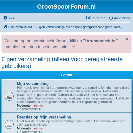
GrootSpoorForum.nl
V&A
Registreer
Aanmelden
Forumoverzicht
Eigen verzameling (alleen voor geregistreerde gebruikers).
Welkom op het vernieuwde forum, klik op
"forumoverzicht"
om alle berichten te zien, veel plezier!
Eigen verzameling (alleen voor geregistreerde
gebruikers).
Forum
Mijn verzameling
Hier kan je even in het kort vertellen wat voor verzameling je hebt, hoe je deze
bent gaan verzamelen en verder alle info die je zelf kwijt wil. Fotos erbij
plaatsen, kan goed werken. Gebruik daarvoor wel een betrouwbare foto
opslag plek. Vaak worden fotos bij mijnalbum na een tijdje verwijderd. Het GSF
kiest daarom oa voor grootspoorfotos.nl . Dit is gratis te gebruiken.
Moderator:
admin
Onderwerpen:
15
Reacties op Mijn verzameling
Geef hier de reactie op de verzamelingen van Leden. Laat weten wat je van
zijn/haar collectie vind.
Moderator:
admin
Onderwerpen:
12