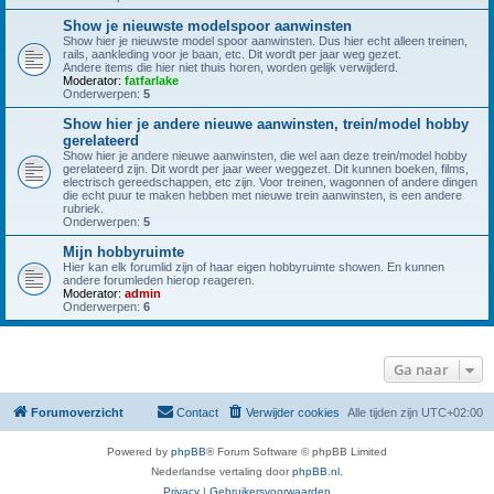
Show je nieuwste modelspoor aanwinsten
Show hier je nieuwste model spoor aanwinsten. Dus hier echt alleen treinen,
rails, aankleding voor je baan, etc. Dit wordt per jaar weg gezet.
Andere items die hier niet thuis horen, worden gelijk verwijderd.
Moderator:
fatfarlake
Onderwerpen:
5
Show hier je andere nieuwe aanwinsten, trein/model hobby
gerelateerd
Show hier je andere nieuwe aanwinsten, die wel aan deze trein/model hobby
gerelateerd zijn. Dit wordt per jaar weer weggezet. Dit kunnen boeken, films,
electrisch gereedschappen, etc zijn. Voor treinen, wagonnen of andere dingen
die echt puur te maken hebben met nieuwe trein aanwinsten, is een andere
rubriek.
Onderwerpen:
5
Mijn hobbyruimte
Hier kan elk forumlid zijn of haar eigen hobbyruimte showen. En kunnen
andere forumleden hierop reageren.
Moderator:
admin
Onderwerpen:
6
Ga naar
Forumoverzicht
Contact
Verwijder cookies
Alle tijden zijn
UTC+02:00
Powered by
phpBB
® Forum Software © phpBB Limited
Nederlandse vertaling door
phpBB.nl
.
Privacy
|
Gebruikersvoorwaarden