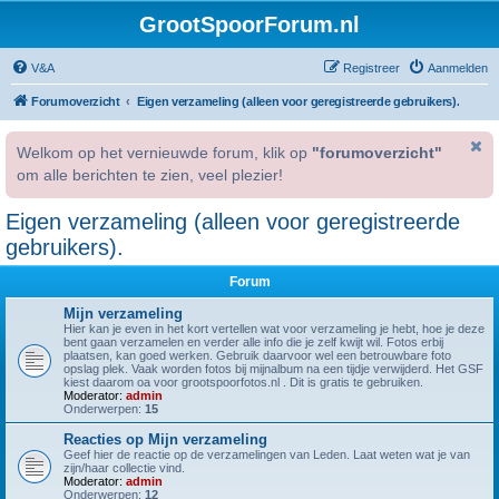
GrootSpoorForum.nl
V&A
Registreer
Aanmelden
Forumoverzicht
Eigen verzameling (alleen voor geregistreerde gebruikers).
Welkom op het vernieuwde forum, klik op
"forumoverzicht"
om alle berichten te zien, veel plezier!
Eigen verzameling (alleen voor geregistreerde
gebruikers).
Forum
Mijn verzameling
Hier kan je even in het kort vertellen wat voor verzameling je hebt, hoe je deze
bent gaan verzamelen en verder alle info die je zelf kwijt wil. Fotos erbij
plaatsen, kan goed werken. Gebruik daarvoor wel een betrouwbare foto
opslag plek. Vaak worden fotos bij mijnalbum na een tijdje verwijderd. Het GSF
kiest daarom oa voor grootspoorfotos.nl . Dit is gratis te gebruiken.
Moderator:
admin
Onderwerpen:
15
Reacties op Mijn verzameling
Geef hier de reactie op de verzamelingen van Leden. Laat weten wat je van
zijn/haar collectie vind.
Moderator:
admin
Onderwerpen:
12