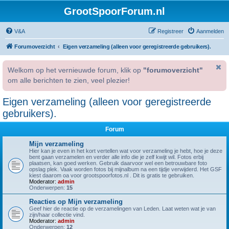
GrootSpoorForum.nl
V&A
Registreer
Aanmelden
Forumoverzicht
Eigen verzameling (alleen voor geregistreerde gebruikers).
Welkom op het vernieuwde forum, klik op
"forumoverzicht"
om alle berichten te zien, veel plezier!
Eigen verzameling (alleen voor geregistreerde
gebruikers).
Forum
Mijn verzameling
Hier kan je even in het kort vertellen wat voor verzameling je hebt, hoe je deze
bent gaan verzamelen en verder alle info die je zelf kwijt wil. Fotos erbij
plaatsen, kan goed werken. Gebruik daarvoor wel een betrouwbare foto
opslag plek. Vaak worden fotos bij mijnalbum na een tijdje verwijderd. Het GSF
kiest daarom oa voor grootspoorfotos.nl . Dit is gratis te gebruiken.
Moderator:
admin
Onderwerpen:
15
Reacties op Mijn verzameling
Geef hier de reactie op de verzamelingen van Leden. Laat weten wat je van
zijn/haar collectie vind.
Moderator:
admin
Onderwerpen:
12