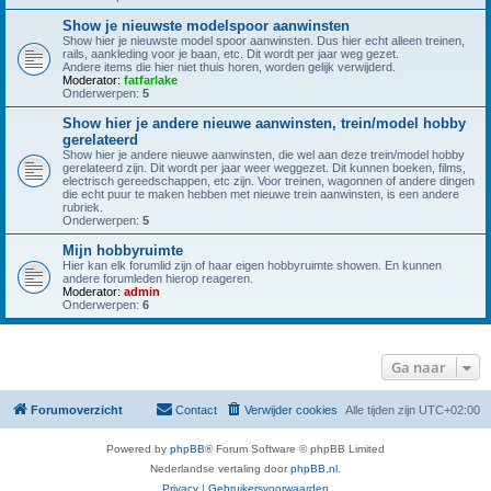
Show je nieuwste modelspoor aanwinsten
Show hier je nieuwste model spoor aanwinsten. Dus hier echt alleen treinen,
rails, aankleding voor je baan, etc. Dit wordt per jaar weg gezet.
Andere items die hier niet thuis horen, worden gelijk verwijderd.
Moderator:
fatfarlake
Onderwerpen:
5
Show hier je andere nieuwe aanwinsten, trein/model hobby
gerelateerd
Show hier je andere nieuwe aanwinsten, die wel aan deze trein/model hobby
gerelateerd zijn. Dit wordt per jaar weer weggezet. Dit kunnen boeken, films,
electrisch gereedschappen, etc zijn. Voor treinen, wagonnen of andere dingen
die echt puur te maken hebben met nieuwe trein aanwinsten, is een andere
rubriek.
Onderwerpen:
5
Mijn hobbyruimte
Hier kan elk forumlid zijn of haar eigen hobbyruimte showen. En kunnen
andere forumleden hierop reageren.
Moderator:
admin
Onderwerpen:
6
Ga naar
Forumoverzicht
Contact
Verwijder cookies
Alle tijden zijn
UTC+02:00
Powered by
phpBB
® Forum Software © phpBB Limited
Nederlandse vertaling door
phpBB.nl
.
Privacy
|
Gebruikersvoorwaarden