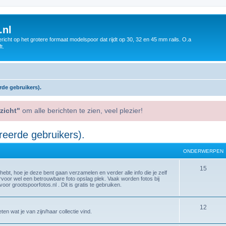
.nl
icht op het grotere formaat modelspoor dat rijdt op 30, 32 en 45 mm rails. O.a
t.
rde gebruikers).
zicht"
om alle berichten te zien, veel plezier!
reerde gebruikers).
ONDERWERPEN
15
 hebt, hoe je deze bent gaan verzamelen en verder alle info die je zelf
arvoor wel een betrouwbare foto opslag plek. Vaak worden fotos bij
or grootspoorfotos.nl . Dit is gratis te gebruiken.
12
n wat je van zijn/haar collectie vind.