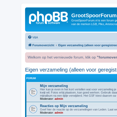
GrootSpoorForum
GrootSpoorForum.nl is een forum ger
van de merken LGB, Piko, Aristocraf
V&A
Forumoverzicht
Eigen verzameling (alleen voor geregistree
Welkom op het vernieuwde forum, klik op
"forumover
Eigen verzameling (alleen voor geregist
FORUM
Mijn verzameling
Hier kan je even in het kort vertellen wat voor verzameling je
kwijt wil. Fotos erbij plaatsen, kan goed werken. Gebruik da
mijnalbum na een tijdje verwijderd. Het GSF kiest daarom oa vo
Moderator:
admin
Reacties op Mijn verzameling
Geef hier de reactie op de verzamelingen van Leden. Laat wete
Moderator:
admin