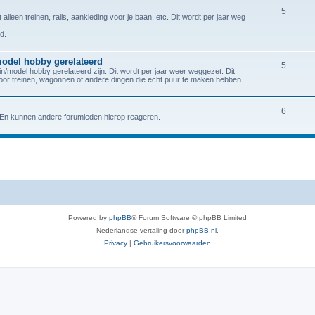
5
lleen treinen, rails, aankleding voor je baan, etc. Dit wordt per jaar weg
d.
model hobby gerelateerd
5
n/model hobby gerelateerd zijn. Dit wordt per jaar weer weggezet. Dit
Voor treinen, wagonnen of andere dingen die echt puur te maken hebben
6
. En kunnen andere forumleden hierop reageren.
Powered by
phpBB
® Forum Software © phpBB Limited
Nederlandse vertaling door
phpBB.nl
.
Privacy
|
Gebruikersvoorwaarden