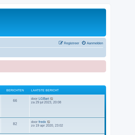
Registreer
Aanmelden
BERICHTEN
LAATSTE BERICHT
B
door
LGBart
66
e
za 29 jul 2023, 20:08
k
i
j
k
l
B
door
fredx
82
a
e
zo 19 apr 2020, 23:02
a
k
t
i
s