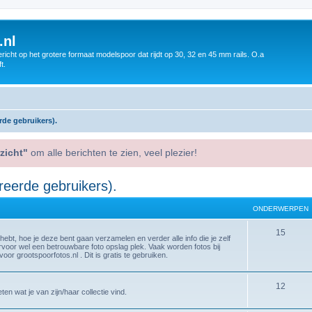
.nl
icht op het grotere formaat modelspoor dat rijdt op 30, 32 en 45 mm rails. O.a
t.
rde gebruikers).
zicht"
om alle berichten te zien, veel plezier!
reerde gebruikers).
ONDERWERPEN
15
 hebt, hoe je deze bent gaan verzamelen en verder alle info die je zelf
arvoor wel een betrouwbare foto opslag plek. Vaak worden fotos bij
or grootspoorfotos.nl . Dit is gratis te gebruiken.
12
n wat je van zijn/haar collectie vind.