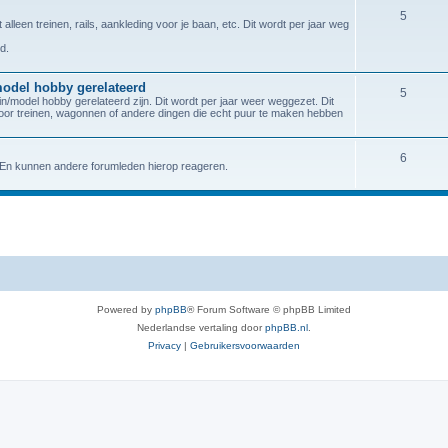
5
lleen treinen, rails, aankleding voor je baan, etc. Dit wordt per jaar weg
d.
model hobby gerelateerd
5
n/model hobby gerelateerd zijn. Dit wordt per jaar weer weggezet. Dit
Voor treinen, wagonnen of andere dingen die echt puur te maken hebben
6
. En kunnen andere forumleden hierop reageren.
Powered by
phpBB
® Forum Software © phpBB Limited
Nederlandse vertaling door
phpBB.nl
.
Privacy
|
Gebruikersvoorwaarden