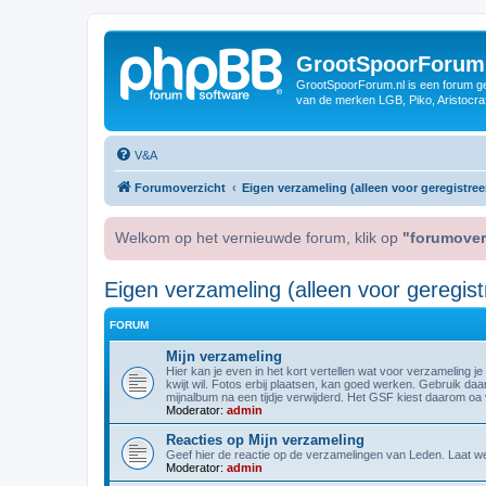
GrootSpoorForum
GrootSpoorForum.nl is een forum ger
van de merken LGB, Piko, Aristocraf
V&A
Forumoverzicht
Eigen verzameling (alleen voor geregistree
Welkom op het vernieuwde forum, klik op
"forumover
Eigen verzameling (alleen voor geregist
FORUM
Mijn verzameling
Hier kan je even in het kort vertellen wat voor verzameling je
kwijt wil. Fotos erbij plaatsen, kan goed werken. Gebruik da
mijnalbum na een tijdje verwijderd. Het GSF kiest daarom oa vo
Moderator:
admin
Reacties op Mijn verzameling
Geef hier de reactie op de verzamelingen van Leden. Laat wete
Moderator:
admin