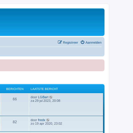
Registreer
Aanmelden
BERICHTEN
LAATSTE BERICHT
B
door
LGBart
66
e
za 29 jul 2023, 20:08
k
i
j
k
l
B
door
fredx
82
a
e
zo 19 apr 2020, 23:02
a
k
t
i
s