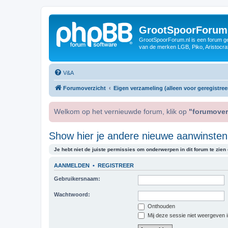
GrootSpoorForum
GrootSpoorForum.nl is een forum ger
van de merken LGB, Piko, Aristocraf
V&A
Forumoverzicht
Eigen verzameling (alleen voor geregistree
Welkom op het vernieuwde forum, klik op
"forumover
Show hier je andere nieuwe aanwinsten,
Je hebt niet de juiste permissies om onderwerpen in dit forum te zien o
AANMELDEN
•
REGISTREER
Gebruikersnaam:
Wachtwoord:
Onthouden
Mij deze sessie niet weergeven in