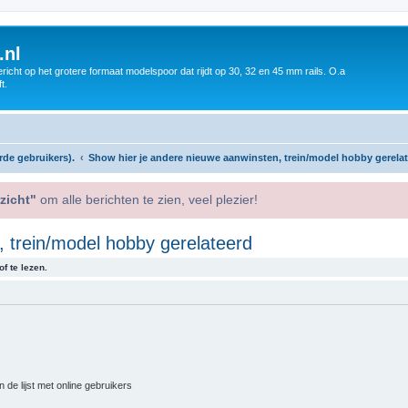
.nl
icht op het grotere formaat modelspoor dat rijdt op 30, 32 en 45 mm rails. O.a
t.
rde gebruikers).
Show hier je andere nieuwe aanwinsten, trein/model hobby gerela
zicht"
om alle berichten te zien, veel plezier!
 trein/model hobby gerelateerd
f te lezen.
 de lijst met online gebruikers