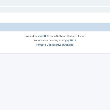
Powered by
phpBB
® Forum Software © phpBB Limited
Nederlandse vertaling door
phpBB.nl
.
Privacy
|
Gebruikersvoorwaarden