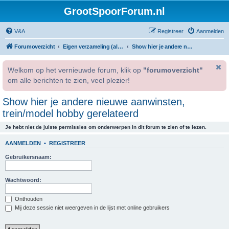
GrootSpoorForum.nl
V&A
Registreer
Aanmelden
Forumoverzicht
Eigen verzameling (alleen voor geregistreerde gebruikers).
Show hier je andere nieuwe aanwinsten, trein/model hobby gerelateerd
Welkom op het vernieuwde forum, klik op
"forumoverzicht"
om alle berichten te zien, veel plezier!
Show hier je andere nieuwe aanwinsten,
trein/model hobby gerelateerd
Je hebt niet de juiste permissies om onderwerpen in dit forum te zien of te lezen.
AANMELDEN
•
REGISTREER
Gebruikersnaam:
Wachtwoord:
Onthouden
Mij deze sessie niet weergeven in de lijst met online gebruikers