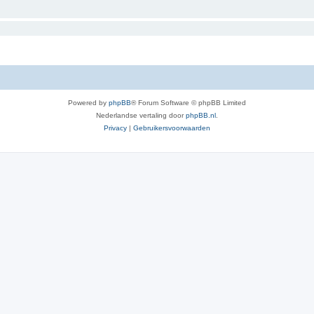
Powered by
phpBB
® Forum Software © phpBB Limited
Nederlandse vertaling door
phpBB.nl
.
Privacy
|
Gebruikersvoorwaarden