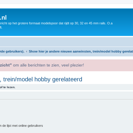
.nl
icht op het grotere formaat modelspoor dat rijdt op 30, 32 en 45 mm rails. O.a
t.
rde gebruikers).
Show hier je andere nieuwe aanwinsten, trein/model hobby gerela
zicht"
om alle berichten te zien, veel plezier!
 trein/model hobby gerelateerd
f te lezen.
 de lijst met online gebruikers