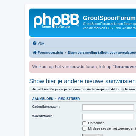
GrootSpoorForum
GrootSpoorForum.nl is een forum ger
van de merken LGB, Piko, Aristocraf
V&A
Forumoverzicht
Eigen verzameling (alleen voor geregistree
Welkom op het vernieuwde forum, klik op
"forumover
Show hier je andere nieuwe aanwinsten,
Je hebt niet de juiste permissies om onderwerpen in dit forum te zien o
AANMELDEN
•
REGISTREER
Gebruikersnaam:
Wachtwoord:
Onthouden
Mij deze sessie niet weergeven in