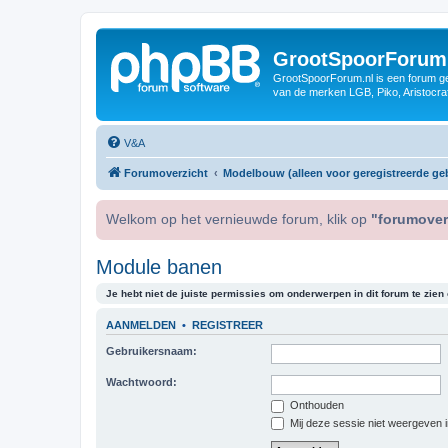
GrootSpoorForum
GrootSpoorForum.nl is een forum ger
van de merken LGB, Piko, Aristocraf
V&A
Forumoverzicht
Modelbouw (alleen voor geregistreerde geb
Welkom op het vernieuwde forum, klik op
"forumover
Module banen
Je hebt niet de juiste permissies om onderwerpen in dit forum te zien o
AANMELDEN
•
REGISTREER
Gebruikersnaam:
Wachtwoord:
Onthouden
Mij deze sessie niet weergeven in