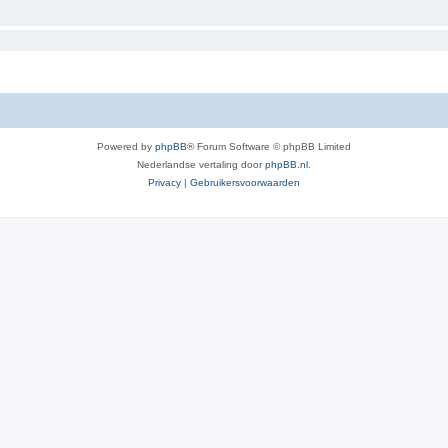
Powered by
phpBB
® Forum Software © phpBB Limited
Nederlandse vertaling door
phpBB.nl
.
Privacy
|
Gebruikersvoorwaarden