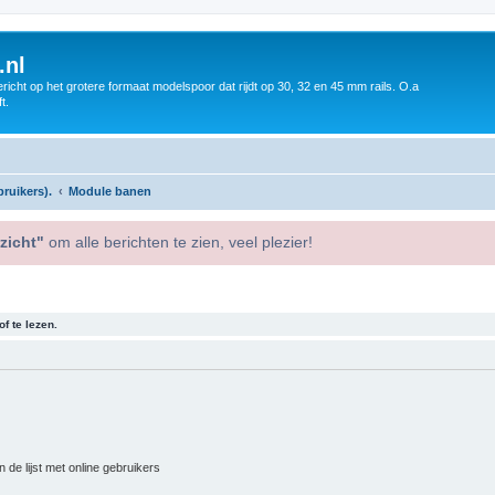
.nl
icht op het grotere formaat modelspoor dat rijdt op 30, 32 en 45 mm rails. O.a
t.
ruikers).
Module banen
zicht"
om alle berichten te zien, veel plezier!
f te lezen.
 de lijst met online gebruikers