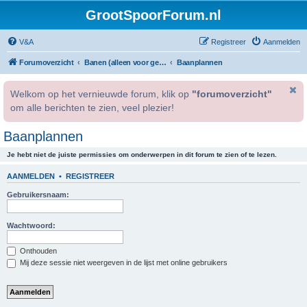
GrootSpoorForum.nl
V&A
Registreer
Aanmelden
Forumoverzicht
Banen (alleen voor geregistreerde gebruikers).
Baanplannen
Welkom op het vernieuwde forum, klik op
"forumoverzicht"
om alle berichten te zien, veel plezier!
Baanplannen
Je hebt niet de juiste permissies om onderwerpen in dit forum te zien of te lezen.
AANMELDEN
•
REGISTREER
Gebruikersnaam:
Wachtwoord:
Onthouden
Mij deze sessie niet weergeven in de lijst met online gebruikers