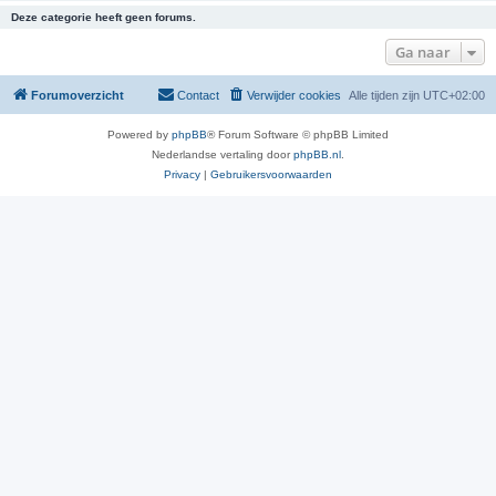
Deze categorie heeft geen forums.
Ga naar
Forumoverzicht
Contact
Verwijder cookies
Alle tijden zijn
UTC+02:00
Powered by
phpBB
® Forum Software © phpBB Limited
Nederlandse vertaling door
phpBB.nl
.
Privacy
|
Gebruikersvoorwaarden