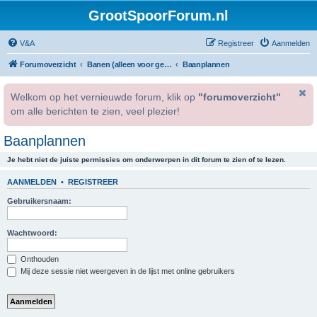
GrootSpoorForum.nl
V&A
Registreer
Aanmelden
Forumoverzicht
Banen (alleen voor geregistreerde gebruikers).
Baanplannen
Welkom op het vernieuwde forum, klik op
"forumoverzicht"
om alle berichten te zien, veel plezier!
Baanplannen
Je hebt niet de juiste permissies om onderwerpen in dit forum te zien of te lezen.
AANMELDEN
•
REGISTREER
Gebruikersnaam:
Wachtwoord:
Onthouden
Mij deze sessie niet weergeven in de lijst met online gebruikers