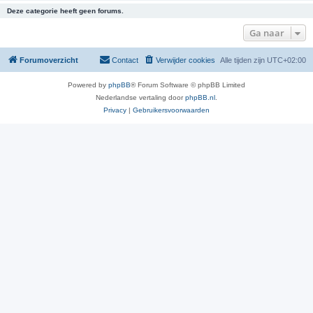
Deze categorie heeft geen forums.
Ga naar
Forumoverzicht
Contact
Verwijder cookies
Alle tijden zijn
UTC+02:00
Powered by
phpBB
® Forum Software © phpBB Limited
Nederlandse vertaling door
phpBB.nl
.
Privacy
|
Gebruikersvoorwaarden