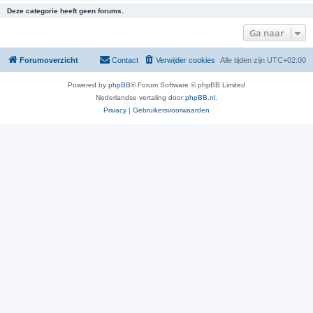
Deze categorie heeft geen forums.
Ga naar
Forumoverzicht
Contact
Verwijder cookies
Alle tijden zijn
UTC+02:00
Powered by
phpBB
® Forum Software © phpBB Limited
Nederlandse vertaling door
phpBB.nl
.
Privacy
|
Gebruikersvoorwaarden