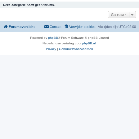
Deze categorie heeft geen forums.
Ga naar
Forumoverzicht
Contact
Verwijder cookies
Alle tijden zijn
UTC+02:00
Powered by
phpBB
® Forum Software © phpBB Limited
Nederlandse vertaling door
phpBB.nl
.
Privacy
|
Gebruikersvoorwaarden