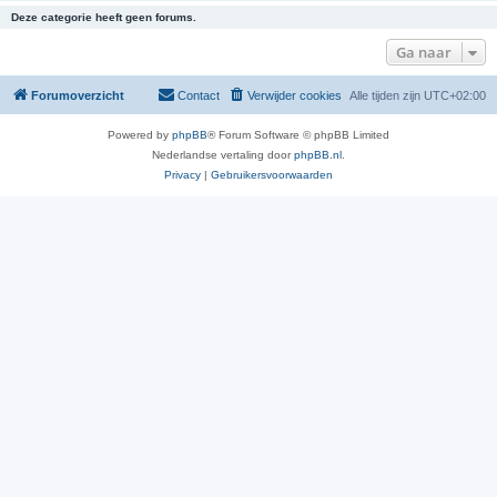
Deze categorie heeft geen forums.
Ga naar
Forumoverzicht
Contact
Verwijder cookies
Alle tijden zijn
UTC+02:00
Powered by
phpBB
® Forum Software © phpBB Limited
Nederlandse vertaling door
phpBB.nl
.
Privacy
|
Gebruikersvoorwaarden