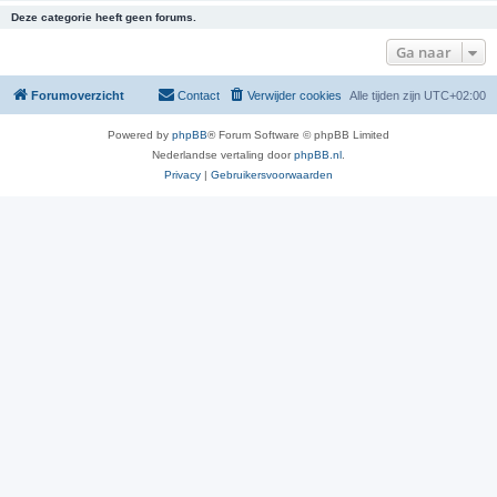
Deze categorie heeft geen forums.
Ga naar
Forumoverzicht
Contact
Verwijder cookies
Alle tijden zijn
UTC+02:00
Powered by
phpBB
® Forum Software © phpBB Limited
Nederlandse vertaling door
phpBB.nl
.
Privacy
|
Gebruikersvoorwaarden