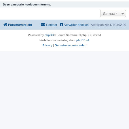
Deze categorie heeft geen forums.
Ga naar
Forumoverzicht
Contact
Verwijder cookies
Alle tijden zijn
UTC+02:00
Powered by
phpBB
® Forum Software © phpBB Limited
Nederlandse vertaling door
phpBB.nl
.
Privacy
|
Gebruikersvoorwaarden