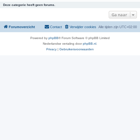
Deze categorie heeft geen forums.
Ga naar
Forumoverzicht
Contact
Verwijder cookies
Alle tijden zijn
UTC+02:00
Powered by
phpBB
® Forum Software © phpBB Limited
Nederlandse vertaling door
phpBB.nl
.
Privacy
|
Gebruikersvoorwaarden