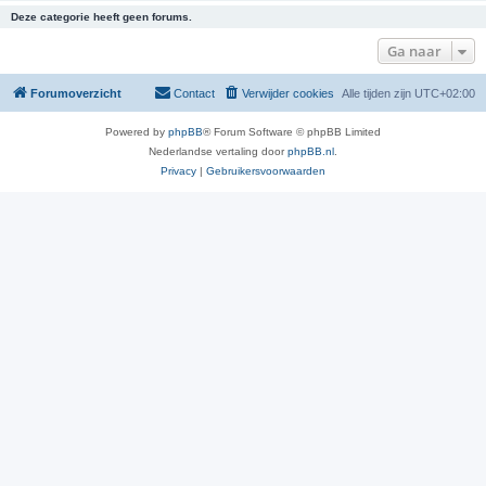
Deze categorie heeft geen forums.
Ga naar
Forumoverzicht
Contact
Verwijder cookies
Alle tijden zijn
UTC+02:00
Powered by
phpBB
® Forum Software © phpBB Limited
Nederlandse vertaling door
phpBB.nl
.
Privacy
|
Gebruikersvoorwaarden