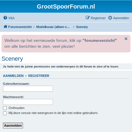
GrootSpoorForum.nl
V&A
Registreer
Aanmelden
Forumoverzicht
Modelbouw (alleen voor geregistreerde gebruikers).
Scenery
Welkom op het vernieuwde forum, klik op
"forumoverzicht"
om alle berichten te zien, veel plezier!
Scenery
Je hebt niet de juiste permissies om onderwerpen in dit forum te zien of te lezen.
AANMELDEN
•
REGISTREER
Gebruikersnaam:
Wachtwoord:
Onthouden
Mij deze sessie niet weergeven in de lijst met online gebruikers